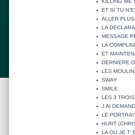
KILLING ME
ET SI TU N’
ALLER PLUS
LA DECLARA
MESSAGE P
LA COMPLAI
ET MAINTE
DERNIERE DA
LES MOULI
SWAY
SMILE
LES 3 TROI
J AI DEMAND
LE PORTRAI
HURT (CHRI
LA OU JE T