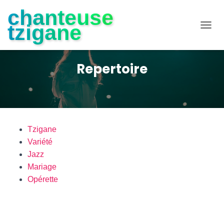
chanteuse
tzigane
D
É
P
L
Repertoire
I
E
R
L
A
N
A
Tzigane
V
Variété
I
Jazz
G
A
Mariage
T
Opérette
I
O
N