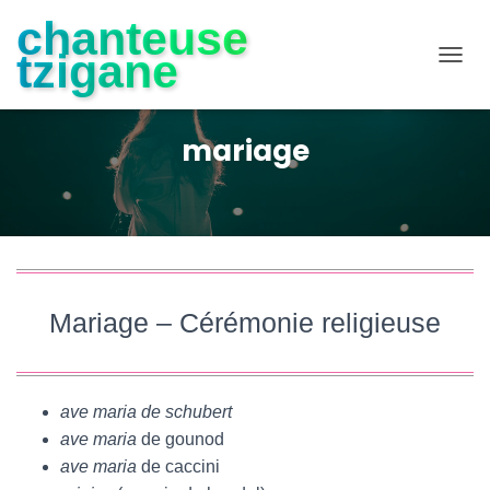
chanteuse
tzigane
D
É
P
L
mariage
I
E
R
L
A
N
A
V
Mariage – Cérémonie religieuse
I
G
A
T
I
ave maria de schubert
O
ave maria
de gounod
N
ave maria
de caccini