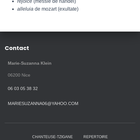
rejoice
(messie de handel)
alleluia
de mozart (exultate)
Contact
Marie-Suzanna Klein
06200
Nice
06 03 05 38 32
MARIESUZANNA06@YAHOO.COM
CHANTEUSE-TZIGANE
REPERTOIRE